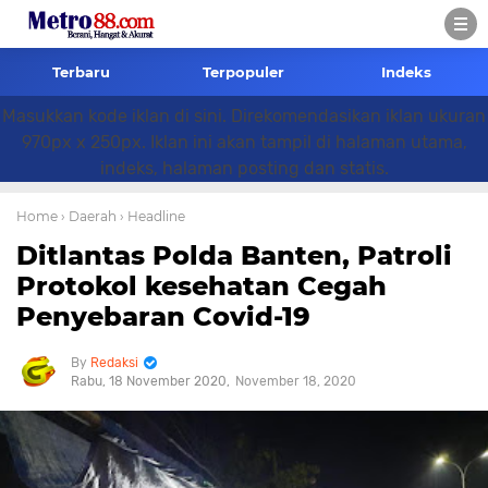
Terbaru
Terpopuler
Indeks
Masukkan kode iklan di sini. Direkomendasikan iklan ukuran
970px x 250px. Iklan ini akan tampil di halaman utama,
indeks, halaman posting dan statis.
Home
› Daerah
› Headline
Ditlantas Polda Banten, Patroli
Protokol kesehatan Cegah
Penyebaran Covid-19
Redaksi
Rabu, 18 November 2020
November 18, 2020