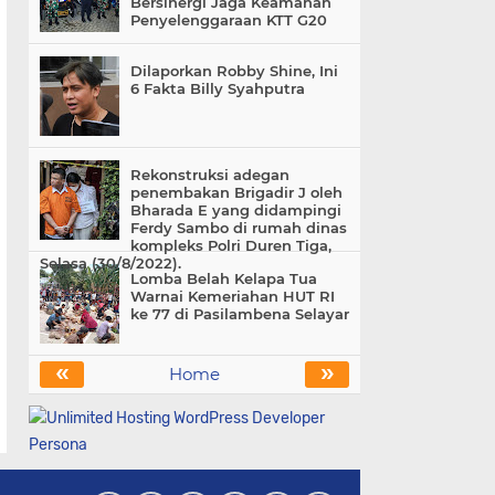
Bersinergi Jaga Keamanan
Penyelenggaraan KTT G20
Dilaporkan Robby Shine, Ini
6 Fakta Billy Syahputra
Rekonstruksi adegan
penembakan Brigadir J oleh
Bharada E yang didampingi
Ferdy Sambo di rumah dinas
kompleks Polri Duren Tiga,
Selasa (30/8/2022).
Lomba Belah Kelapa Tua
Warnai Kemeriahan HUT RI
ke 77 di Pasilambena Selayar
«
»
Home