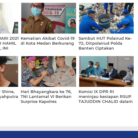
ARI 2021
Kematian Akibat Covid-19
Sambut HUT Polairud Ke-
U HAMIL
di Kota Medan Berkurang
72, Ditpolairud Polda
 INI
Banten Ciptakan
Lingkungan Bersih dan
Nyaman
 Shine,
Hari Bhayangkara ke 76,
Komisi IX DPR RI
Syahputra
TNI Lantamal VI Berikan
meninjau kesiapan RSUP
Surprise Kapolres
TAJUDDIN CHALID dalam
Pelabuhan Makassar
program JKN (KRIS JKN).