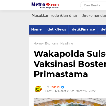
Masukkan kode iklan di sini. Direkomendas
Home
detikNews
detikFinance
de
Home
› Ekonomi
› Headline
Wakapolda Suls
Vaksinasi Boste
Primastama
Redaksi
Sabtu, 12 Maret 2022
Maret 12, 2022