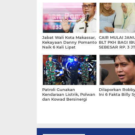
Jabat Wali Kota Makassar,
CAIR MULAI JANU
Kekayaan Danny Pomanto
BLT PKH BAGI IB
Naik 6 Kali Lipat
SEBESAR RP. 3 JT,
SYARAT DAN
PENCAIRANNYA
Patroli Gunakan
Dilaporkan Robby
Kendaraan Listrik, Polwan
Ini 6 Fakta Billy 
dan Kowad Bersinergi
Jaga Keamanan
Penyelenggaraan KTT G20