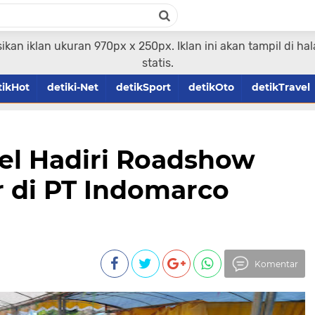
ikan iklan ukuran 970px x 250px. Iklan ini akan tampil di 
statis.
tikHot
detiki-Net
detikSport
detikOto
detikTravel
el Hadiri Roadshow
r di PT Indomarco
Komentar